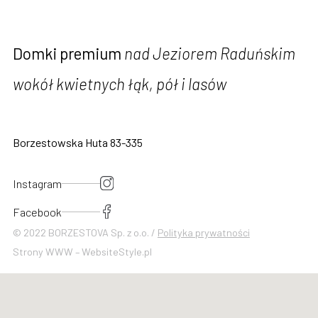
Domki premium
nad Jeziorem Raduńskim
wokół kwietnych łąk, pół i lasów
Borzestowska Huta 83-335
Instagram
Facebook
© 2022 BORZESTOVA Sp. z o.o. /
Polityka prywatności
Strony WWW – WebsiteStyle.pl